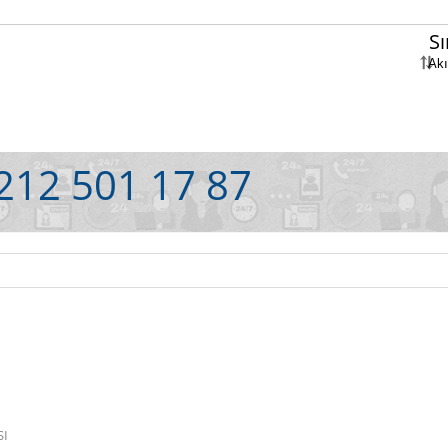
S
212 501 17 87
SI