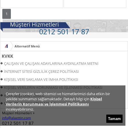
1
Müşteri Hizmetleri
0212 501 17 87
KVKK
ÇALIŞAN VE ÇALIŞAN ADAYLARINA AYDINLATMA METNİ
İNTERNET SİTESİ GİZLİLİK ÇEREZ POLİTİKASI
KİŞİSEL VERİ SAKLAMA VE İMHA POLİTİKASI
KİŞİSEL VERİLERİN KORUNMASI VE İŞLENMESİ POLİTİKASI
Çerezler (cookie), web sitemizi ve hizmetlerimizi daha etkin bir
KVKK BAŞVURU FORMU
şekilde sunmamızı sağlamaktadır. Detaylı bilgi için
Kişisel
MÜŞTERİ AYDINLATMA METNİ
Verilerin Korunması ve İşlenmesi Politikasını
inceleyebilirsiniz.
TEDARİKÇİ VD AYDINLATMA METNİ
Müşteri Hizmetleri
info@alaettin.com
Tamam
VERİ SAHİBİ BAŞVURUSU, DEĞERLENDİRİLMESİ VE YANITLANMASI
0212 501 17 87
PROSEDÜRÜ