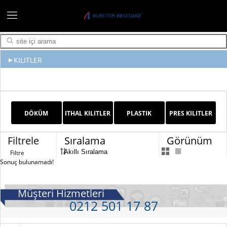
KILITLER
DÖKÜM
ITHAL KILITLER
PLASTIK
PRES KILITLER
KILITLER
KILITLER
Filtrele
Sıralama
Görünüm
Sonuç bulunamadı!
Müşteri Hizmetleri
0212 501 17 87